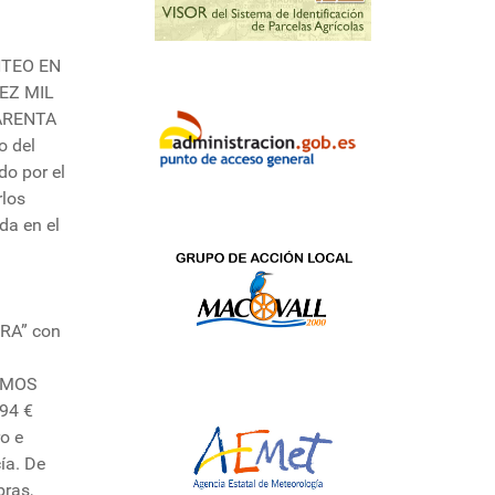
NTEO EN
IEZ MIL
ARENTA
o del
do por el
rlos
da en el
RA” con
IMOS
,94 €
o e
ía. De
bras,