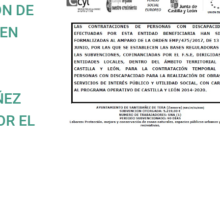
ÓN DE
 EN
ÑEZ