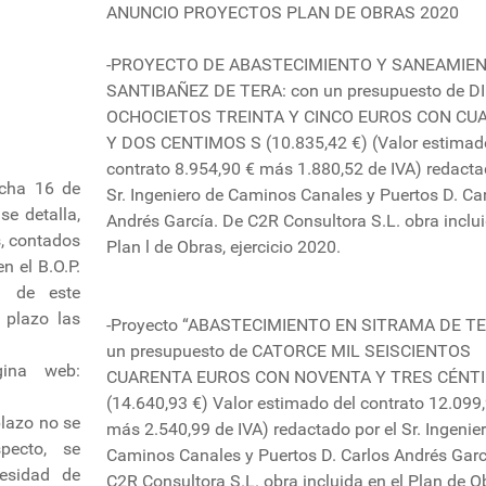
ANUNCIO PROYECTOS PLAN DE OBRAS 2020
-PROYECTO DE ABASTECIMIENTO Y SANEAMIE
SANTIBAÑEZ DE TERA: con un presupuesto de D
OCHOCIETOS TREINTA Y CINCO EUROS CON CU
Y DOS CENTIMOS S (10.835,42 €) (Valor estimad
contrato 8.954,90 € más 1.880,52 de IVA) redacta
echa 16 de
Sr. Ingeniero de Caminos Canales y Puertos D. Ca
e detalla,
Andrés García. De C2R Consultora S.L. obra inclui
s, contados
Plan l de Obras, ejercicio 2020.
n el B.O.P.
a de este
 plazo las
-Proyecto “ABASTECIMIENTO EN SITRAMA DE TE
un presupuesto de CATORCE MIL SEISCIENTOS
gina web:
CUARENTA EUROS CON NOVENTA Y TRES CÉNT
(14.640,93 €) Valor estimado del contrato 12.099
plazo no se
más 2.540,99 de IVA) redactado por el Sr. Ingenier
pecto, se
Caminos Canales y Puertos D. Carlos Andrés Garc
cesidad de
C2R Consultora S.L. obra incluida en el Plan de O