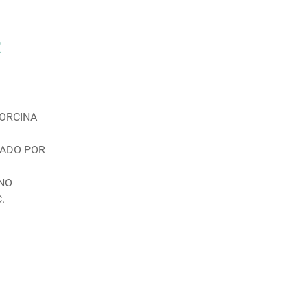
R
PORCINA
TADO POR
INO
.