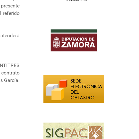
 presente
 referido
entenderá
INTITRES
contrato
s García.