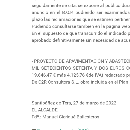
seguidamente se cita, se expone al público dura
anuncio en el B.O.P. pudiendo ser examinados 
plazo las reclamaciones que se estimen pertinen
Pudiendo consultarse también en la página web
En el supuesto de que transcurrido el indicado 
aprobado definitivamente sin necesidad de acue
- PROYECTO DE APAVIMENTACIÓN Y ABASTECIM
MIL SETECIENTOS SETENTA Y DOS EUROS CON 
19.646,47 € más 4.125,76 €de IVA) redactado por
De C2R Consultora S.L. obra incluida en el Plan l
Santibáñez de Tera, 27 de marzo de 2022
EL ALCALDE,
Fdº.: Manuel Clerigué Ballesteros